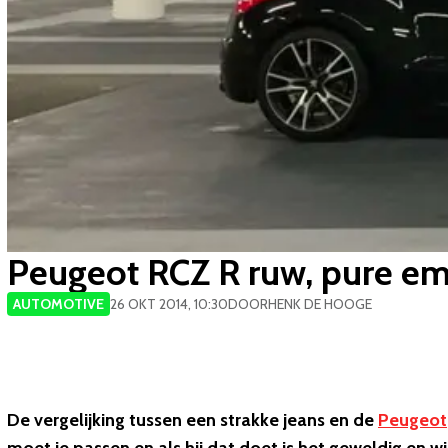
Peugeot RCZ R ruw, pure emo
AUTOMOTIVE
26 OKT 2014, 10:30
DOOR
HENK DE HOOGE
De vergelijking tussen een strakke jeans en de
Peugeot