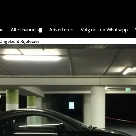
ia
Alle channels
Adverteren
Volg ons op Whatsapp
▼
Ongekend Rijplezier