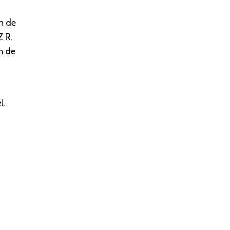
n de
Z R.
n de
l.