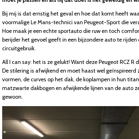
moet je passen en als hij dat doet is het geweldig en wi
Bij mij is dat ernstig het geval en hoe dat komt heeft w
voormalige Le Mans-technici van Peugeot-Sport die vera
Hoe maak je een echte sportauto die ruw en toch comforta
berijder het gevoel geeft in een bijzondere auto te rijden
circuitgebruik.
All I can say: het is ze gelukt! Want deze Peugeot RCZ R d
De stilering is afwijkend en moet haast wel geïnspireerd
vormen, de curves op het dak, de koplampen in hun titani
matzwarte dakbogen en afwijkende lijnen van de auto zelf
gewoon.