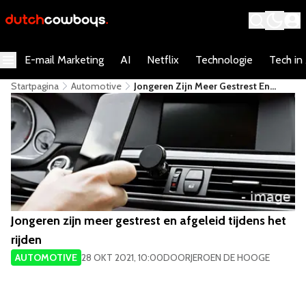
E-mail Marketing
AI
Netflix
Technologie
Tech in
Startpagina
Automotive
​Jongeren Zijn Meer Gestrest En
Afgeleid Tijdens Het Rijden
​Jongeren zijn meer gestrest en afgeleid tijdens het
rijden
AUTOMOTIVE
28 OKT 2021, 10:00
DOOR
JEROEN DE HOOGE