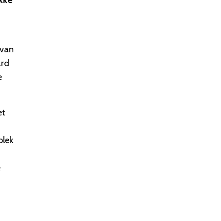
kke
 van
ard
e
et
plek
e