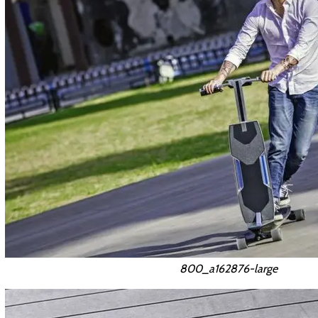
800_a162876-large