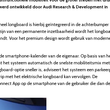
tifunctionele mobiliteit voor de groter steden met dru
t werd ontwikkeld door Audi Research & Development in
neel longboard is hierbij geïntegreerd in de achterbumper
 zijn van een permanente inzetbaarheid wordt het longbo
indt. Voor het premium design wordt gebruik van modern
de smartphone-kalender van de eigenaar. Op basis van h
t het systeem automatisch de snelste mobiliteitsmix met
board-optie sneller is, adviseert het systeem een parkeer
rip met het elektrische longboard kan vervolgen. De
onnect App op de smartphone van de gebruiker die dan d