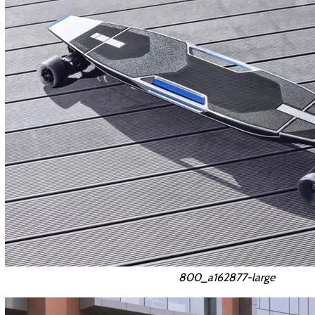
800_a162877-large