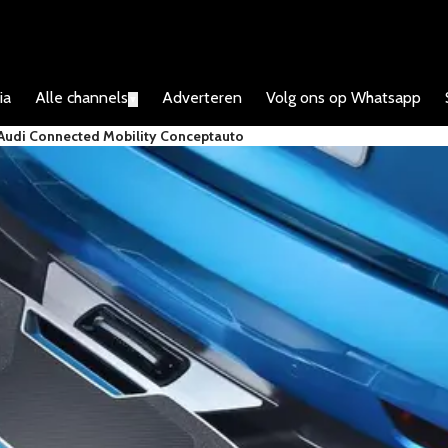
ia
Alle channels
Adverteren
Volg ons op Whatsapp
▼
t Audi Connected Mobility Conceptauto