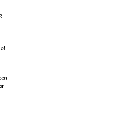
g
 of
pen
or