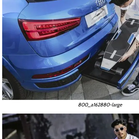
800_a162880-large