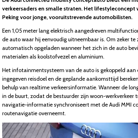
De Audi connected mobility conceptauto biedt een mul
verkeersaders en smalle straten. Het lifestyleconcep
Peking voor jonge, vooruitstrevende automobilisten.
Een 1,05 meter lang elektrisch aangedreven multifunctio
de auto waar hij eenvoudig uitneembaar is. Om zeker te
automatisch opgeladen wanneer het zich in de auto bev
materialen als koolstofvezel en aluminium.
Het infotainmentsysteem van de auto is gekoppeld aan 
ingegeven reisdoel en de geplande aankomsttijd bereken
behulp van realtime verkeersinformatie. Wanneer de long
in de buurt, zodat de bestuurder zijn woon-werkverkeer t
navigatie-informatie synchroniseert met de Audi MMI c
routenavigatie overneemt.