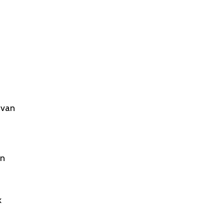
 van
in
k