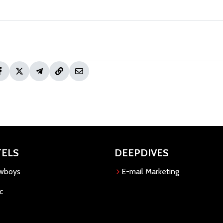
TELS
DEEPDIVES
owboys
E-mail Marketing
c