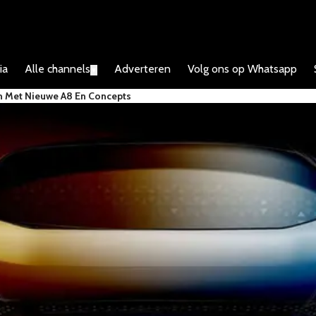
ia
Alle channels
Adverteren
Volg ons op Whatsapp
▼
n Met Nieuwe A8 En Concepts