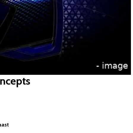
oncepts
Naast