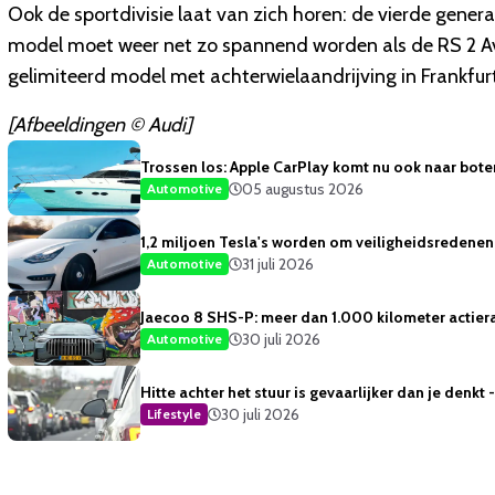
Ook de sportdivisie laat van zich horen: de vierde gene
model moet weer net zo spannend worden als de RS 2 Ava
gelimiteerd model met achterwielaandrijving in Frankfurt 
[Afbeeldingen © Audi]
Trossen los: Apple CarPlay komt nu ook naar bote
05 augustus 2026
Automotive
1,2 miljoen Tesla's worden om veiligheidsredene
31 juli 2026
Automotive
Jaecoo 8 SHS-P: meer dan 1.000 kilometer actiera
30 juli 2026
Automotive
Hitte achter het stuur is gevaarlijker dan je denkt
30 juli 2026
Lifestyle