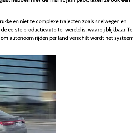
aat hebben met de Traffic Jam pilot, laten ze ook een
rukke en niet te complexe trajecten zoals snelwegen en
 eerste productieauto ter wereld is, waarbij blijkbaar Te
ndom autonoom rijden per land verschilt wordt het systee