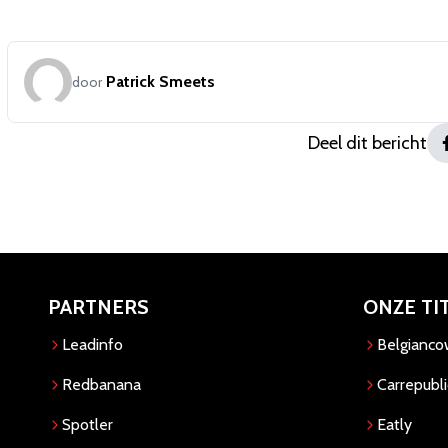
Patrick Smeets
door
Deel dit bericht
PARTNERS
ONZE TI
Leadinfo
Belgianc
Redbanana
Carrepubli
Spotler
Eatly