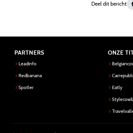
Deel dit bericht
PARTNERS
ONZE TI
Leadinfo
Belgianc
Redbanana
Carrepubli
Spotler
Eatly
Stylecow
Travelvall