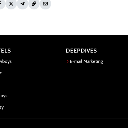
TELS
DEEPDIVES
owboys
E-mail Marketing
c
boys
ey