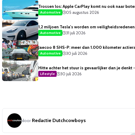
Trossen los: Apple CarPlay komt nu ook naar bote
05 augustus 2026
Automotive
1,2 miljoen Tesla's worden om veiligheidsredene
31 juli 2026
Automotive
Jaecoo 8 SHS-P: meer dan 1.000 kilometer actiera
30 juli 2026
Automotive
Hitte achter het stuur is gevaarlijker dan je denkt
30 juli 2026
Lifestyle
Redactie Dutchcowboys
door