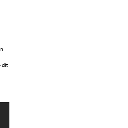
in
 dit