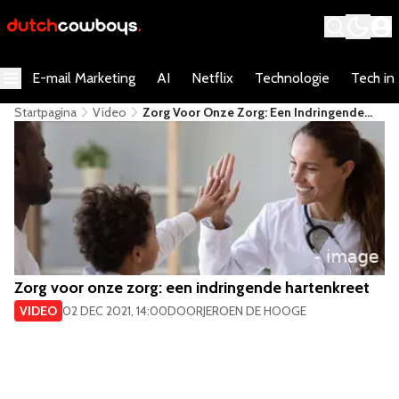
E-mail Marketing
AI
Netflix
Technologie
Tech in
Startpagina
Video
​Zorg Voor Onze Zorg: Een Indringende
Hartenkreet
​Zorg voor onze zorg: een indringende hartenkreet
VIDEO
02 DEC 2021, 14:00
DOOR
JEROEN DE HOOGE