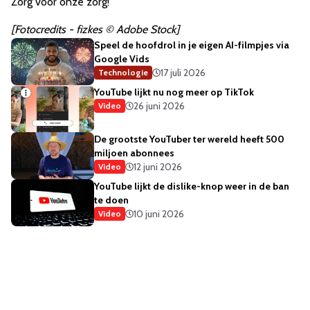
Zorg voor onze zorg!
[Fotocredits - fizkes © Adobe Stock]
Speel de hoofdrol in je eigen AI-filmpjes via
Google Vids
17 juli 2026
Technologie
YouTube lijkt nu nog meer op TikTok
26 juni 2026
Video
De grootste YouTuber ter wereld heeft 500
miljoen abonnees
12 juni 2026
Video
YouTube lijkt de dislike-knop weer in de ban
te doen
10 juni 2026
Video