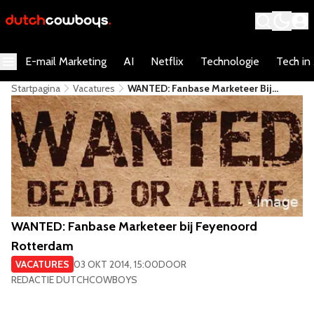
E-mail Marketing
AI
Netflix
Technologie
Tech in
Startpagina
Vacatures
WANTED: Fanbase Marketeer Bij
Feyenoord Rotterdam
WANTED: Fanbase Marketeer bij Feyenoord
Rotterdam
VACATURES
03 OKT 2014, 15:00
DOOR
REDACTIE DUTCHCOWBOYS