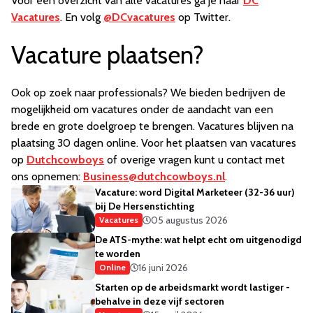
Voor een overzicht van alle vacatures ga je naar
DC
Vacatures
. En volg
@DCvacatures
op Twitter.
Vacature plaatsen?
Ook op zoek naar professionals? We bieden bedrijven de
mogelijkheid om vacatures onder de aandacht van een
brede en grote doelgroep te brengen. Vacatures blijven na
plaatsing 30 dagen online. Voor het plaatsen van vacatures
op
Dutchcowboys
of overige vragen kunt u contact met
ons opnemen:
Business@dutchcowboys.nl
.
Vacature: word Digital Marketeer (32-36 uur)
bij De Hersenstichting
05 augustus 2026
Vacatures
De ATS-mythe: wat helpt echt om uitgenodigd
te worden
16 juni 2026
Online
Starten op de arbeidsmarkt wordt lastiger -
behalve in deze vijf sectoren