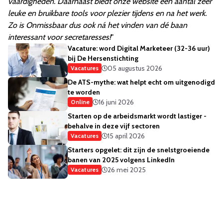
vaardigheden. Daarnaast biedt onze website een aantal zeer
leuke en bruikbare tools voor plezier tijdens en na het werk.
Zo is Onmissbaar dus ook ná het vinden van dé baan
interessant voor secretaresses!
"
Vacature: word Digital Marketeer (32-36 uur)
bij De Hersenstichting
05 augustus 2026
Vacatures
De ATS-mythe: wat helpt echt om uitgenodigd
te worden
16 juni 2026
Online
Starten op de arbeidsmarkt wordt lastiger -
behalve in deze vijf sectoren
15 april 2026
Vacatures
Starters opgelet: dit zijn de snelstgroeiende
banen van 2025 volgens LinkedIn
26 mei 2025
Vacatures