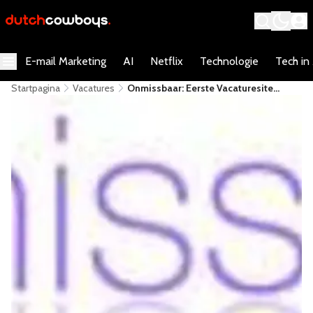
E-mail Marketing
AI
Netflix
Technologie
Tech in
Startpagina
Vacatures
Onmissbaar: Eerste Vacaturesite
Speciaal Voor Secretaresses