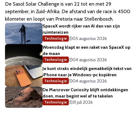
De Sasol Solar Challenge is van 22 tot en met 29
september, in Zuid-Afrika. De afstand van de race is 4500
kilometer en loopt van Pretoria naar Stellenbosch.
SpaceX wordt rijker van AI dan van zijn
ruimtereizen
05 augustus 2026
Technologie
Woensdag klapt er een raket van SpaceX op
de maan
04 augustus 2026
Technologie
Je kunt straks eindelijk gemakkelijk tekst van
iPhone naar je Windows-pc kopiëren
04 augustus 2026
Technologie
De Marsrover Curiosity blijft ontdekkingen
doen, maar begint wel af te takelen
31 juli 2026
Technologie