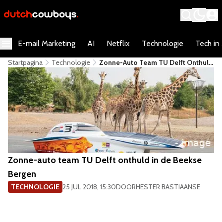
E-mail Marketing
AI
Netflix
Technologie
Tech in
Startpagina
Technologie
Zonne-Auto Team TU Delft Onthuld
In De Beekse Bergen
Zonne-auto team TU Delft onthuld in de Beekse
Bergen
TECHNOLOGIE
25 JUL 2018, 15:30
DOOR
HESTER BASTIAANSE