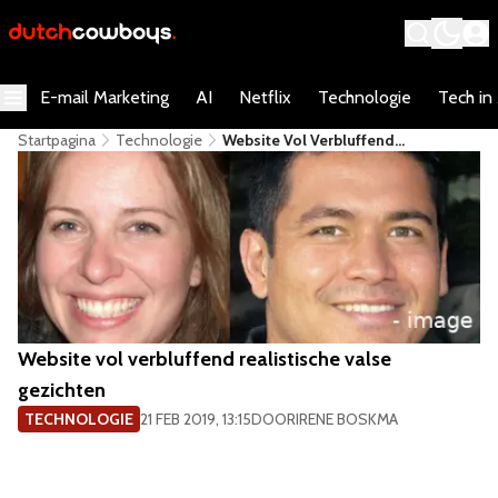
E-mail Marketing
AI
Netflix
Technologie
Tech in
Startpagina
Technologie
Website Vol Verbluffend
Realistische Valse Gezichten
Website vol verbluffend realistische valse
gezichten
TECHNOLOGIE
21 FEB 2019, 13:15
DOOR
IRENE BOSKMA