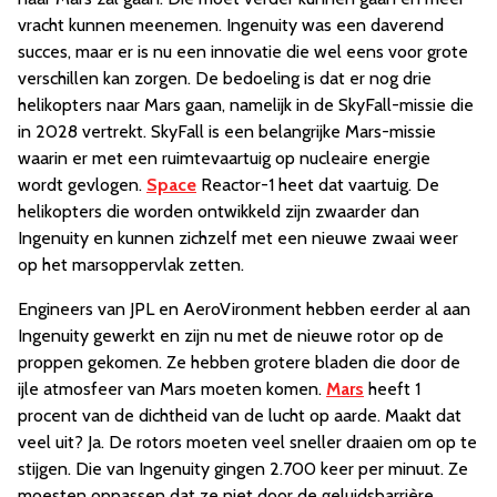
vracht kunnen meenemen. Ingenuity was een daverend
succes, maar er is nu een innovatie die wel eens voor grote
verschillen kan zorgen. De bedoeling is dat er nog drie
helikopters naar Mars gaan, namelijk in de SkyFall-missie die
in 2028 vertrekt. SkyFall is een belangrijke Mars-missie
waarin er met een ruimtevaartuig op nucleaire energie
wordt gevlogen.
Space
Reactor-1 heet dat vaartuig. De
helikopters die worden ontwikkeld zijn zwaarder dan
Ingenuity en kunnen zichzelf met een nieuwe zwaai weer
op het marsoppervlak zetten.
Engineers van JPL en AeroVironment hebben eerder al aan
Ingenuity gewerkt en zijn nu met de nieuwe rotor op de
proppen gekomen. Ze hebben grotere bladen die door de
ijle atmosfeer van Mars moeten komen.
Mars
heeft 1
procent van de dichtheid van de lucht op aarde. Maakt dat
veel uit? Ja. De rotors moeten veel sneller draaien om op te
stijgen. Die van Ingenuity gingen 2.700 keer per minuut. Ze
moesten oppassen dat ze niet door de geluidsbarrière