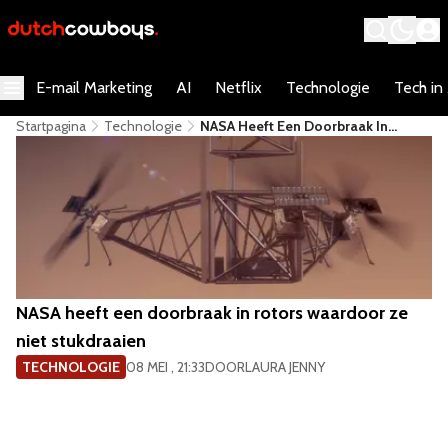
E-mail Marketing
AI
Netflix
Technologie
Tech in
Startpagina
Technologie
NASA Heeft Een Doorbraak In
Rotors Waardoor Ze Niet
Stukdraaien
NASA heeft een doorbraak in rotors waardoor ze
niet stukdraaien
TECHNOLOGIE
08 MEI , 21:33
DOOR
LAURA JENNY