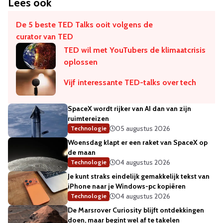
Lees ook
De 5 beste TED Talks ooit volgens de
curator van TED
​TED wil met YouTubers de klimaatcrisis
oplossen
Vijf interessante TED-talks over tech
SpaceX wordt rijker van AI dan van zijn
ruimtereizen
05 augustus 2026
Technologie
Woensdag klapt er een raket van SpaceX op
de maan
04 augustus 2026
Technologie
Je kunt straks eindelijk gemakkelijk tekst van
iPhone naar je Windows-pc kopiëren
04 augustus 2026
Technologie
De Marsrover Curiosity blijft ontdekkingen
doen, maar begint wel af te takelen