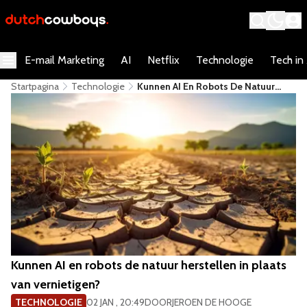
E-mail Marketing
AI
Netflix
Technologie
Tech in
Startpagina
Technologie
Kunnen AI En Robots De Natuur
Herstellen In Plaats Van
Vernietigen?
Kunnen AI en robots de natuur herstellen in plaats
van vernietigen?
TECHNOLOGIE
02 JAN , 20:49
DOOR
JEROEN DE HOOGE