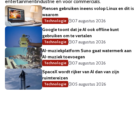
entertainmentindustrie en voor commercials.
Mensen gebruiken ineens volop Linux en dit is
waarom
07 augustus 2026
Technologie
Google toont dat je AI ook offline kunt
gebruiken om te vertalen
07 augustus 2026
Technologie
AI-muziekplatform Suno gaat watermerk aan
AI-muziek toevoegen
07 augustus 2026
Technologie
SpaceX wordt rijker van AI dan van zijn
ruimtereizen
05 augustus 2026
Technologie