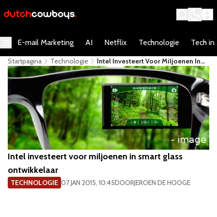
E-mail Marketing
AI
Netflix
Technologie
Tech in
Startpagina
Technologie
Intel Investeert Voor Miljoenen In
Smart Glass Ontwikkelaar
Intel investeert voor miljoenen in smart glass
ontwikkelaar
TECHNOLOGIE
07 JAN 2015, 10:45
DOOR
JEROEN DE HOOGE