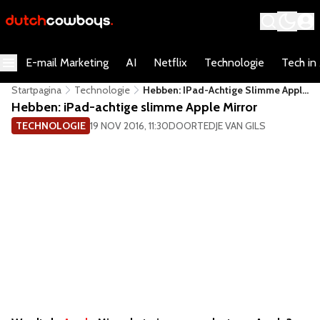
E-mail Marketing
AI
Netflix
Technologie
Tech in
Startpagina
Technologie
Hebben: IPad-Achtige Slimme Apple
Mirror
Hebben: iPad-achtige slimme Apple Mirror
TECHNOLOGIE
19 NOV 2016, 11:30
DOOR
TEDJE VAN GILS