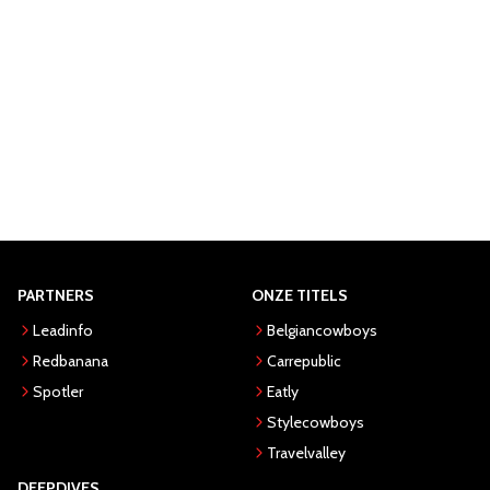
PARTNERS
ONZE TITELS
Leadinfo
Belgiancowboys
Redbanana
Carrepublic
Spotler
Eatly
Stylecowboys
Travelvalley
DEEPDIVES