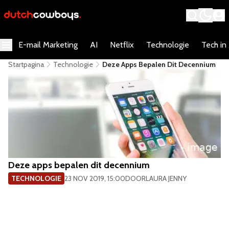
E-mail Marketing
AI
Netflix
Technologie
Tech in
Startpagina
Technologie
​Deze Apps Bepalen Dit Decennium
​Deze apps bepalen dit decennium
TECHNOLOGIE
23 NOV 2019, 15:00
DOOR
LAURA JENNY