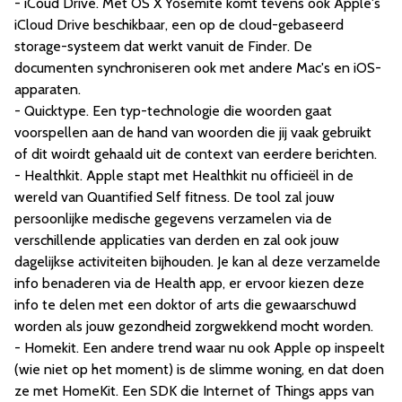
- iCoud Drive. Met OS X Yosemite komt tevens ook Apple's
iCloud Drive beschikbaar, een op de cloud-gebaseerd
storage-systeem dat werkt vanuit de Finder. De
documenten synchroniseren ook met andere Mac's en iOS-
apparaten.
- Quicktype. Een typ-technologie die woorden gaat
voorspellen aan de hand van woorden die jij vaak gebruikt
of dit woirdt gehaald uit de context van eerdere berichten.
- Healthkit. Apple stapt met Healthkit nu officieël in de
wereld van Quantified Self fitness. De tool zal jouw
persoonlijke medische gegevens verzamelen via de
verschillende applicaties van derden en zal ook jouw
dagelijkse activiteiten bijhouden. Je kan al deze verzamelde
info benaderen via de Health app, er ervoor kiezen deze
info te delen met een doktor of arts die gewaarschuwd
worden als jouw gezondheid zorgwekkend mocht worden.
- Homekit. Een andere trend waar nu ook Apple op inspeelt
(wie niet op het moment) is de slimme woning, en dat doen
ze met HomeKit. Een SDK die Internet of Things apps van