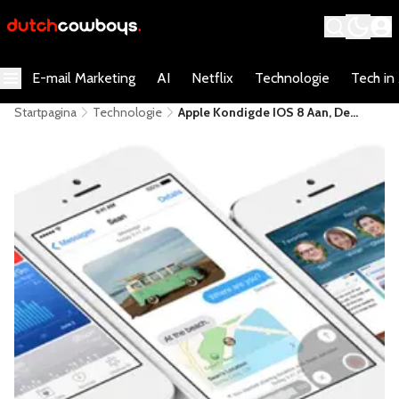
E-mail Marketing
AI
Netflix
Technologie
Tech in
Startpagina
Technologie
Apple Kondigde IOS 8 Aan, De
Grootste Release Sinds De
Lancering Van De App Store