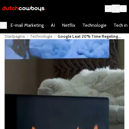
E-mail Marketing
AI
Netflix
Technologie
Tech in
Startpagina
Technologie
Google Laat 20% Time Regeling
Vallen. Is Dat Erg?