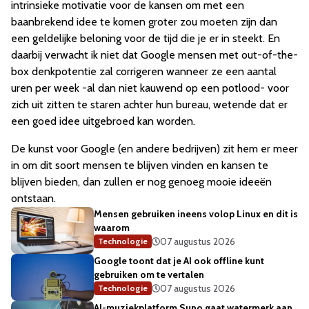
intrinsieke motivatie voor de kansen om met een
baanbrekend idee te komen groter zou moeten zijn dan
een geldelijke beloning voor de tijd die je er in steekt. En
daarbij verwacht ik niet dat Google mensen met out-of-the-
box denkpotentie zal corrigeren wanneer ze een aantal
uren per week -al dan niet kauwend op een potlood- voor
zich uit zitten te staren achter hun bureau, wetende dat er
een goed idee uitgebroed kan worden.
De kunst voor Google (en andere bedrijven) zit hem er meer
in om dit soort mensen te blijven vinden en kansen te
blijven bieden, dan zullen er nog genoeg mooie ideeën
ontstaan.
Mensen gebruiken ineens volop Linux en dit is
waarom
07 augustus 2026
Technologie
Google toont dat je AI ook offline kunt
gebruiken om te vertalen
07 augustus 2026
Technologie
AI-muziekplatform Suno gaat watermerk aan