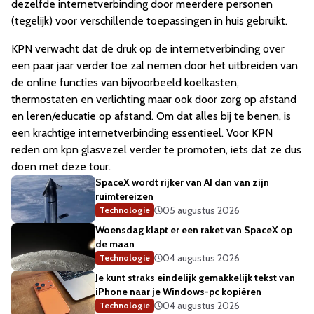
dezelfde internetverbinding door meerdere personen
(tegelijk) voor verschillende toepassingen in huis gebruikt.
KPN verwacht dat de druk op de internetverbinding over
een paar jaar verder toe zal nemen door het uitbreiden van
de online functies van bijvoorbeeld koelkasten,
thermostaten en verlichting maar ook door zorg op afstand
en leren/educatie op afstand. Om dat alles bij te benen, is
een krachtige internetverbinding essentieel. Voor KPN
reden om kpn glasvezel verder te promoten, iets dat ze dus
doen met deze tour.
SpaceX wordt rijker van AI dan van zijn
ruimtereizen
05 augustus 2026
Technologie
Woensdag klapt er een raket van SpaceX op
de maan
04 augustus 2026
Technologie
Je kunt straks eindelijk gemakkelijk tekst van
iPhone naar je Windows-pc kopiëren
04 augustus 2026
Technologie