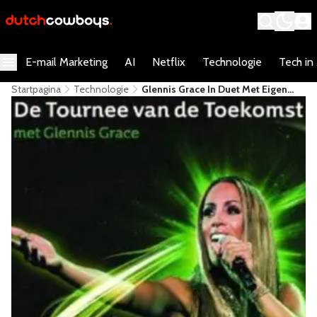
E-mail Marketing
AI
Netflix
Technologie
Tech in
Startpagina
Technologie
Glennis Grace In Duet Met Eigen
Hologram