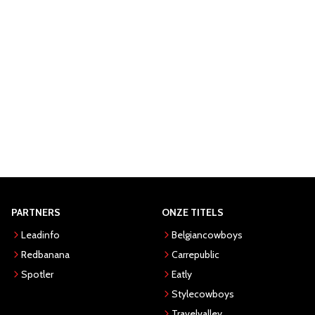
PARTNERS
ONZE TITELS
Leadinfo
Belgiancowboys
Redbanana
Carrepublic
Spotler
Eatly
Stylecowboys
Travelvalley