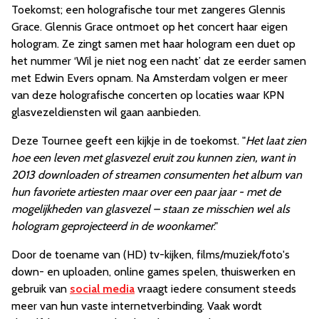
Toekomst; een holografische tour met zangeres Glennis
Grace. Glennis Grace ontmoet op het concert haar eigen
hologram. Ze zingt samen met haar hologram een duet op
het nummer ‘Wil je niet nog een nacht’ dat ze eerder samen
met Edwin Evers opnam. Na Amsterdam volgen er meer
van deze holografische concerten op locaties waar KPN
glasvezeldiensten wil gaan aanbieden.
Deze Tournee geeft een kijkje in de toekomst. "
Het laat zien
hoe een leven met glasvezel eruit zou kunnen zien, want in
2013 downloaden of streamen consumenten het album van
hun favoriete artiesten maar over een paar jaar - met de
mogelijkheden van glasvezel – staan ze misschien wel als
hologram geprojecteerd in de woonkamer
."
Door de toename van (HD) tv-kijken, films/muziek/foto's
down- en uploaden, online games spelen, thuiswerken en
gebruik van
social media
vraagt iedere consument steeds
meer van hun vaste internetverbinding. Vaak wordt