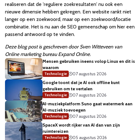
realiseren dat de 'reguliere zoekresultaten' nu ook een
nieuwe dimensie hebben gekregen. Een website rankt niet
langer op een zoekwoord, maar op een zoekwoord/locatie
combinatie. Het is nu aan de SEO gemeenschap om hier een
passend antwoord op te vinden.
Deze blog post is geschreven door Sven Witteveen van
Online marketing bureau Expand Online.
Mensen gebruiken ineens volop Linux en dit is
waarom
07 augustus 2026
Technologie
Google toont dat je AI ook offline kunt
gebruiken om te vertalen
07 augustus 2026
Technologie
AI-muziekplatform Suno gaat watermerk aan
AI-muziek toevoegen
07 augustus 2026
Technologie
SpaceX wordt rijker van AI dan van zijn
ruimtereizen
05 augustus 2026
Technologie