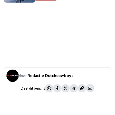
Redactie Dutchcowboys
door
Deel dit bericht