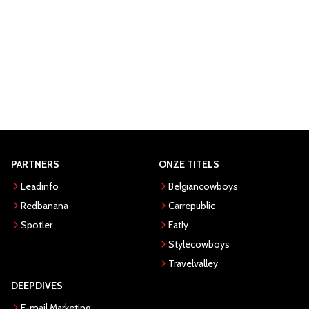
PARTNERS
ONZE TITELS
Leadinfo
Belgiancowboys
Redbanana
Carrepublic
Spotler
Eatly
Stylecowboys
Travelvalley
DEEPDIVES
E-mail Marketing