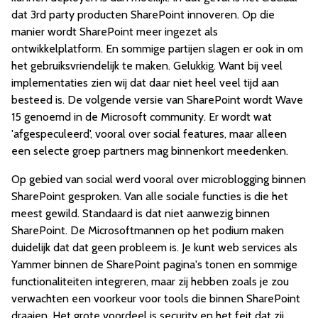
dat 3rd party producten SharePoint innoveren. Op die
manier wordt SharePoint meer ingezet als
ontwikkelplatform. En sommige partijen slagen er ook in om
het gebruiksvriendelijk te maken. Gelukkig. Want bij veel
implementaties zien wij dat daar niet heel veel tijd aan
besteed is. De volgende versie van SharePoint wordt Wave
15 genoemd in de Microsoft community. Er wordt wat
'afgespeculeerd', vooral over social features, maar alleen
een selecte groep partners mag binnenkort meedenken.
Op gebied van social werd vooral over microblogging binnen
SharePoint gesproken. Van alle sociale functies is die het
meest gewild. Standaard is dat niet aanwezig binnen
SharePoint. De Microsoftmannen op het podium maken
duidelijk dat dat geen probleem is. Je kunt web services als
Yammer binnen de SharePoint pagina's tonen en sommige
functionaliteiten integreren, maar zij hebben zoals je zou
verwachten een voorkeur voor tools die binnen SharePoint
draaien. Het grote voordeel is security en het feit dat zij