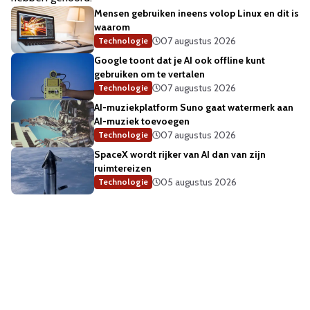
Mensen gebruiken ineens volop Linux en dit is
waarom
07 augustus 2026
Technologie
Google toont dat je AI ook offline kunt
gebruiken om te vertalen
07 augustus 2026
Technologie
AI-muziekplatform Suno gaat watermerk aan
AI-muziek toevoegen
07 augustus 2026
Technologie
SpaceX wordt rijker van AI dan van zijn
ruimtereizen
05 augustus 2026
Technologie