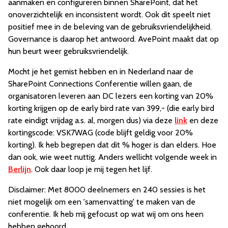
aanmaken en configureren binnen SharePoint, dat het
onoverzichtelijk en inconsistent wordt. Ook dit speelt niet
positief mee in de beleving van de gebruiksvriendelijkheid.
Governance is daarop het antwoord. AvePoint maakt dat op
hun beurt weer gebruiksvriendelijk.
Mocht je het gemist hebben en in Nederland naar de
SharePoint Connections Conferentie willen gaan, de
organisatoren leveren aan DC lezers een korting van 20%
korting krijgen op de early bird rate van 399,- (die early bird
rate eindigt vrijdag a.s. al, morgen dus) via deze
link
en deze
kortingscode: VSK7WAG (code blijft geldig voor 20%
korting). Ik heb begrepen dat dit % hoger is dan elders. Hoe
dan ook, wie weet nuttig. Anders wellicht volgende week in
Berlijn
. Ook daar loop je mij tegen het lijf.
Disclaimer: Met 8000 deelnemers en 240 sessies is het
niet mogelijk om een 'samenvatting' te maken van de
conferentie. Ik heb mij gefocust op wat wij om ons heen
hebben gehoord.