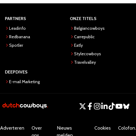
PARTNERS
ONZE TITELS
Leadinfo
Belgiancowboys
Redbanana
Carrepublic
Spotler
Eatly
Stylecowboys
Travelvalley
DEEPDIVES
E-mail Marketing
Adverteren
Over
Nieuws
Cookies
Colofon.
ons
melden