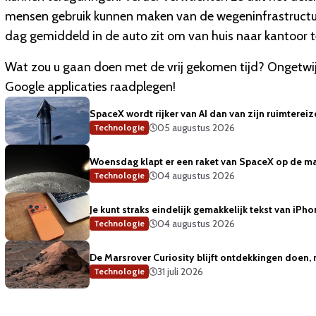
mensen gebruik kunnen maken van de wegeninfrastructuur
dag gemiddeld in de auto zit om van huis naar kantoor t
Wat zou u gaan doen met de vrij gekomen tijd? Ongetwij
Google applicaties raadplegen!
SpaceX wordt rijker van AI dan van zijn ruimterei
05 augustus 2026
Technologie
Woensdag klapt er een raket van SpaceX op de m
04 augustus 2026
Technologie
Je kunt straks eindelijk gemakkelijk tekst van iP
04 augustus 2026
Technologie
De Marsrover Curiosity blijft ontdekkingen doen, 
31 juli 2026
Technologie