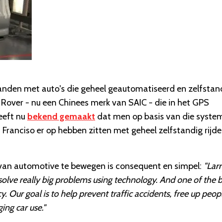
aanden met auto's die geheel geautomatiseerd en zelfstan
e Rover - nu een Chinees merk van SAIC - die in het GPS
eeft nu
bekend gemaakt
dat men op basis van die syste
Franciso er op hebben zitten met geheel zelfstandig rijd
 van automotive te bewegen is consequent en simpel:
"Lar
lve really big problems using technology. And one of the b
. Our goal is to help prevent traffic accidents, free up peopl
ng car use."