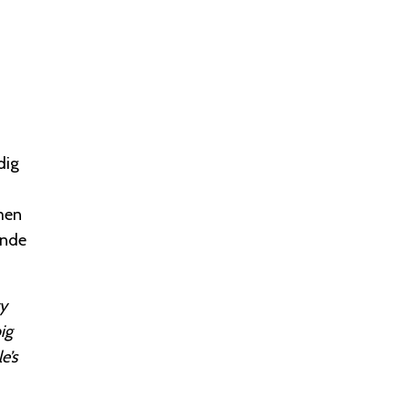
dig
men
ende
ry
ig
e’s