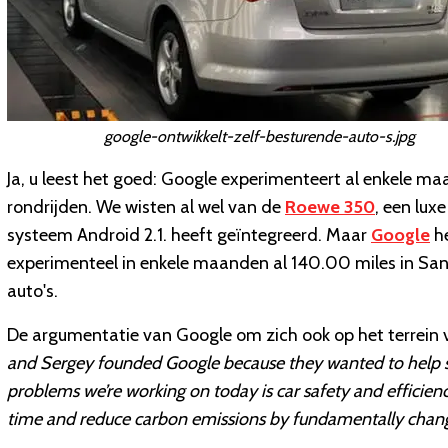
google-ontwikkelt-zelf-besturende-auto-s.jpg
Ja, u leest het goed: Google experimenteert al enkele m
rondrijden. We wisten al wel van de
Roewe 350
, een lux
systeem Android 2.1. heeft geïntegreerd. Maar
Google
h
experimenteel in enkele maanden al 140.00 miles in San 
auto's.
De argumentatie van Google om zich ook op het terrein
and Sergey founded Google because they wanted to help so
problems we’re working on today is car safety and efficiency
time and reduce carbon emissions by fundamentally changi