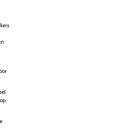
kers
an
oor
eel
 op
e