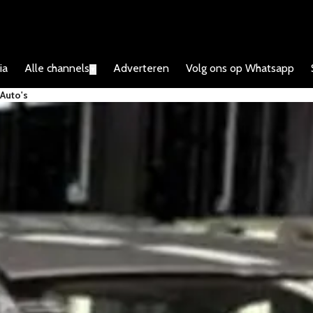
ia
Alle channels
Adverteren
Volg ons op Whatsapp
▼
Auto's