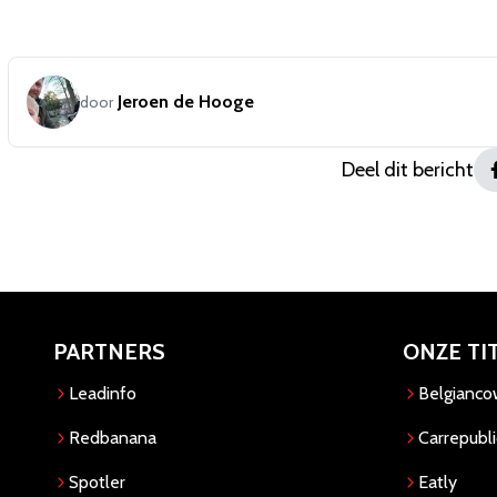
Jeroen de Hooge
door
Deel dit bericht
PARTNERS
ONZE TI
Leadinfo
Belgianc
Redbanana
Carrepubli
Spotler
Eatly