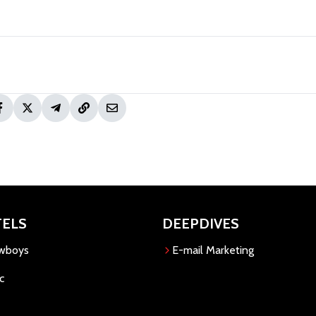
TELS
DEEPDIVES
owboys
E-mail Marketing
c