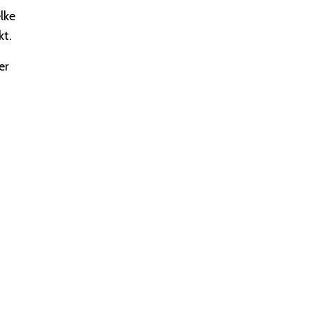
lke
kt.
er