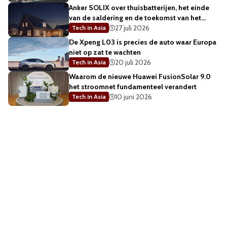
Anker SOLIX over thuisbatterijen, het einde
van de saldering en de toekomst van het
energienet
27 juli 2026
Tech in Asia
De Xpeng L03 is precies de auto waar Europa
niet op zat te wachten
20 juli 2026
Tech in Asia
Waarom de nieuwe Huawei FusionSolar 9.0
het stroomnet fundamenteel verandert
10 juni 2026
Tech in Asia