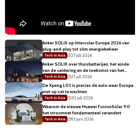
Anker SOLIX op Intersolar Europe 2026 van
plug-and-play tot slim energiebeheer
27 juli 2026
Tech in Asia
Anker SOLIX over thuisbatterijen, het einde
van de saldering en de toekomst van het
energienet
27 juli 2026
Tech in Asia
De Xpeng L03 is precies de auto waar Europa
niet op zat te wachten
20 juli 2026
Tech in Asia
Waarom de nieuwe Huawei FusionSolar 9.0
het stroomnet fundamenteel verandert
10 juni 2026
Tech in Asia