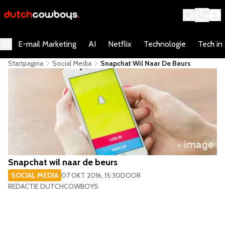
E-mail Marketing
AI
Netflix
Technologie
Tech in
Startpagina
Social Media
Snapchat Wil Naar De Beurs
Snapchat wil naar de beurs
SOCIAL MEDIA
07 OKT 2016, 15:30
DOOR
REDACTIE DUTCHCOWBOYS