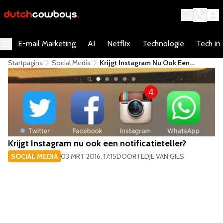
E-mail Marketing
AI
Netflix
Technologie
Tech in
Startpagina
Social Media
Krijgt Instagram Nu Ook Een
Notificatieteller?
Krijgt Instagram nu ook een notificatieteller?
SOCIAL MEDIA
03 MRT 2016, 17:15
DOOR
TEDJE VAN GILS