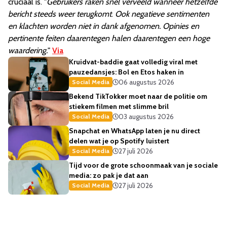
cruciaal is. "
Gebruikers raken snel verveeld wanneer hetzelfde
bericht steeds weer terugkomt
.
Ook negatieve sentimenten
en klachten worden niet in dank afgenomen. Opinies en
pertinente feiten daarentegen halen daarentegen een hoge
waardering.
"
Via
Kruidvat-baddie gaat volledig viral met
pauzedansjes: Bol en Etos haken in
06 augustus 2026
Social Media
Bekend TikTokker moet naar de politie om
stiekem filmen met slimme bril
03 augustus 2026
Social Media
Snapchat en WhatsApp laten je nu direct
delen wat je op Spotify luistert
27 juli 2026
Social Media
Tijd voor de grote schoonmaak van je sociale
media: zo pak je dat aan
27 juli 2026
Social Media