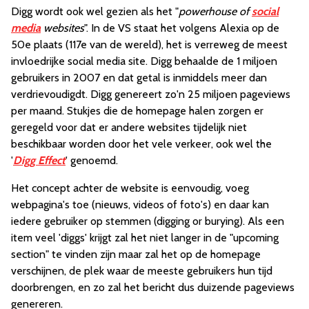
Digg wordt ook wel gezien als het "
powerhouse of
social
media
websites
". In de VS staat het volgens Alexia op de
50e plaats (117e van de wereld), het is verreweg de meest
invloedrijke social media site. Digg behaalde de 1 miljoen
gebruikers in 2007 en dat getal is inmiddels meer dan
verdrievoudigdt. Digg genereert zo'n 25 miljoen pageviews
per maand. Stukjes die de homepage halen zorgen er
geregeld voor dat er andere websites tijdelijk niet
beschikbaar worden door het vele verkeer, ook wel the
'
Digg Effect
' genoemd.
Het concept achter de website is eenvoudig, voeg
webpagina's toe (nieuws, videos of foto's) en daar kan
iedere gebruiker op stemmen (digging or burying). Als een
item veel 'diggs' krijgt zal het niet langer in de "upcoming
section" te vinden zijn maar zal het op de homepage
verschijnen, de plek waar de meeste gebruikers hun tijd
doorbrengen, en zo zal het bericht dus duizende pageviews
genereren.