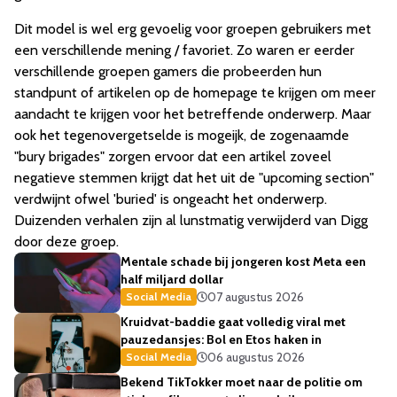
Dit model is wel erg gevoelig voor groepen gebruikers met
een verschillende mening / favoriet. Zo waren er eerder
verschillende groepen gamers die probeerden hun
standpunt of artikelen op de homepage te krijgen om meer
aandacht te krijgen voor het betreffende onderwerp. Maar
ook het tegenovergetselde is mogeijk, de zogenaamde
"bury brigades" zorgen ervoor dat een artikel zoveel
negatieve stemmen krijgt dat het uit de "upcoming section"
verdwijnt ofwel 'buried' is ongeacht het onderwerp.
Duizenden verhalen zijn al lunstmatig verwijderd van Digg
door deze groep.
Mentale schade bij jongeren kost Meta een
half miljard dollar
07 augustus 2026
Social Media
Kruidvat-baddie gaat volledig viral met
pauzedansjes: Bol en Etos haken in
06 augustus 2026
Social Media
Bekend TikTokker moet naar de politie om