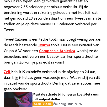
minuut kan typen, een gemiddeld gewicht heeft en
ongeveer 2.65 calorieën per minuut verbruikt. Bij de
berekening wordt er rekening gehouden met het feit, dat
het gemiddeld 23 seconden duurt om een Tweet samen te
stellen en je op deze manier 1.03 calorieën verbrand per
Tweet.
TweetCalories is een leuke tool, maar voegt weinig toe aan
de reeds bestaande
Twitter
tools. Het is een initiatief van
Grupo ABC voor een
Companhia Athletica
, waarbij ze de
bezoekers motiveren een bezoek aan hun sportschool te
brengen. Zo kom je pas echt in vorm!
Zelf
heb ik 19 calorieën verbrand in de afgelopen 24 uur,
daar krijg ik helaas geen wasbordje mee. Wat vind jij van dit
initiatief van de sportschool? Denk jij dat ze er succes mee
gaan boeken?
Mentale schade bij jongeren kost Meta een
half miljard dollar
07 augustus 2026
Social Media