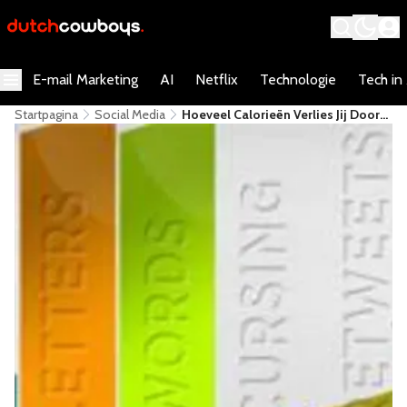
E-mail Marketing
AI
Netflix
Technologie
Tech in
Startpagina
Social Media
Hoeveel Calorieën Verlies Jij Door
Te Twitteren?