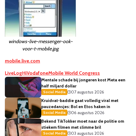
windows-live-messenger-ook-
voor-t-mobile.jpg
mobile.live.com
LiveLog
Hi
Vodafone
Mobile World Congress
Mentale schade bij jongeren kost Meta een
half miljard dollar
07 augustus 2026
Social Media
Kruidvat-baddie gaat volledig viral met
pauzedansjes: Bol en Etos haken in
06 augustus 2026
Social Media
Bekend TikTokker moet naar de politie om
stiekem filmen met slimme bril
03 augustus 2026
Social Media