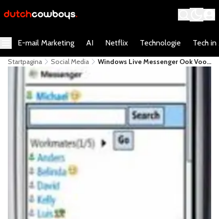
E-mail Marketing
AI
Netflix
Technologie
Tech in
Startpagina
Social Media
Windows Live Messenger Ook Voor
T-Mobile Klanten