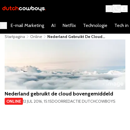
E-mail Marketing
AI
Netflix
Technologie
Tech in
Startpagina
Online
Nederland Gebruikt De Cloud
Bovengemiddeld
Nederland gebruikt de cloud bovengemiddeld
ONLINE
12 JUL 2016, 15:15
DOOR
REDACTIE DUTCHCOWBOYS