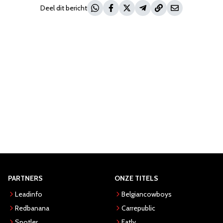
Deel dit bericht
PARTNERS
ONZE TITELS
Leadinfo
Belgiancowboys
Redbanana
Carrepublic
Spotler
Eatly