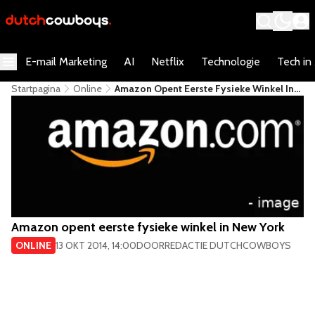
E-mail Marketing
AI
Netflix
Technologie
Tech in
Startpagina
Online
Amazon Opent Eerste Fysieke Winkel In
New York
Amazon opent eerste fysieke winkel in New York
ONLINE
13 OKT 2014, 14:00
DOOR
REDACTIE DUTCHCOWBOYS