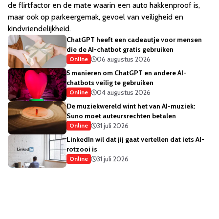
de flirtfactor en de mate waarin een auto hakkenproof is,
maar ook op parkeergemak, gevoel van veiligheid en
kindvriendelijkheid.
ChatGPT heeft een cadeautje voor mensen
die de AI-chatbot gratis gebruiken
06 augustus 2026
Online
5 manieren om ChatGPT en andere AI-
chatbots veilig te gebruiken
04 augustus 2026
Online
De muziekwereld wint het van AI-muziek:
Suno moet auteursrechten betalen
31 juli 2026
Online
LinkedIn wil dat jij gaat vertellen dat iets AI-
rotzooi is
31 juli 2026
Online