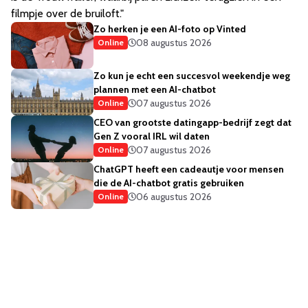
filmpje over de bruiloft."
Zo herken je een AI-foto op Vinted
08 augustus 2026
Online
Zo kun je echt een succesvol weekendje weg
plannen met een AI-chatbot
07 augustus 2026
Online
CEO van grootste datingapp-bedrijf zegt dat
Gen Z vooral IRL wil daten
07 augustus 2026
Online
ChatGPT heeft een cadeautje voor mensen
die de AI-chatbot gratis gebruiken
06 augustus 2026
Online