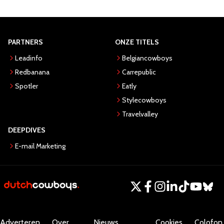
PARTNERS
ONZE TITELS
Leadinfo
Belgiancowboys
Redbanana
Carrepublic
Spotler
Eatly
Stylecowboys
Travelvalley
DEEPDIVES
E-mail Marketing
Adverteren
Over
Nieuws
Cookies
Colofon.