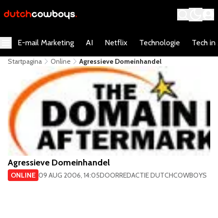
E-mail Marketing
AI
Netflix
Technologie
Tech in
Startpagina
Online
Agressieve Domeinhandel
Agressieve Domeinhandel
ONLINE
09 AUG 2006, 14:05
DOOR
REDACTIE DUTCHCOWBOYS