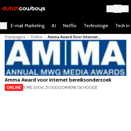
E-mail Marketing
AI
Netflix
Technologie
Tech in
Startpagina
Online
Amma Award Voor Internet
Bereiksonderzoek
Amma Award voor internet bereiksonderzoek
ONLINE
11 MEI 2006, 21:00
DOOR
HENK DE HOOGE