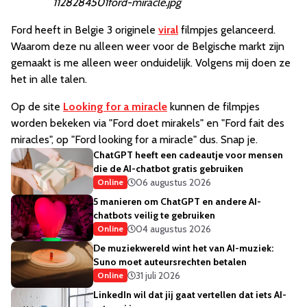
1128284501ford-miracle.jpg
Ford heeft in Belgie 3 originele
viral
filmpjes gelanceerd.
Waarom deze nu alleen weer voor de Belgische markt zijn
gemaakt is me alleen weer onduidelijk. Volgens mij doen ze
het in alle talen.
Op de site
Looking for a miracle
kunnen de filmpjes
worden bekeken via "Ford doet mirakels" en "Ford fait des
miracles", op "Ford looking for a miracle" dus. Snap je.
ChatGPT heeft een cadeautje voor mensen
die de AI-chatbot gratis gebruiken
06 augustus 2026
Online
5 manieren om ChatGPT en andere AI-
chatbots veilig te gebruiken
04 augustus 2026
Online
De muziekwereld wint het van AI-muziek:
Suno moet auteursrechten betalen
31 juli 2026
Online
LinkedIn wil dat jij gaat vertellen dat iets AI-