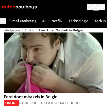
E-mail Marketing
AI
Netflix
Technologie
Tech in
Startpagina
Online
Ford Doet Mirakels In Belgie
Ford doet mirakels in Belgie
ONLINE
03 OKT 2005, 13:13
DOOR
HENK DE HOOGE