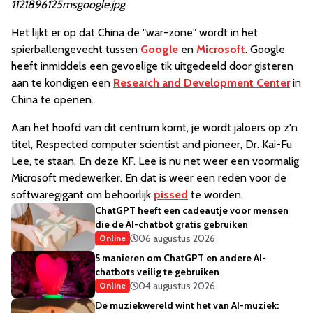
1121896125msgoogle.jpg
Het lijkt er op dat China de "war-zone" wordt in het
spierballengevecht tussen
Google
en
Microsoft
. Google
heeft inmiddels een gevoelige tik uitgedeeld door gisteren
aan te kondigen een
Research and Development Center
in
China te openen.
Aan het hoofd van dit centrum komt, je wordt jaloers op z'n
titel, Respected computer scientist and pioneer, Dr. Kai-Fu
Lee, te staan. En deze KF. Lee is nu net weer een voormalig
Microsoft medewerker. En dat is weer een reden voor de
softwaregigant om behoorlijk
pissed
te worden.
ChatGPT heeft een cadeautje voor mensen
die de AI-chatbot gratis gebruiken
06 augustus 2026
Online
5 manieren om ChatGPT en andere AI-
chatbots veilig te gebruiken
04 augustus 2026
Online
De muziekwereld wint het van AI-muziek: