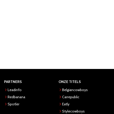
PARTNERS
ONZE TITELS
Leadinfo
Belgiancowboys
Redbanana
Carrepublic
Spotler
Eatly
Stylecowboys