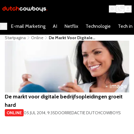
E-mail Marketing
AI
Netflix
Technologie
Tech in
Startpagina
Online
De Markt Voor Digitale
Bedrijfsopleidingen Groeit Hard
De markt voor digitale bedrijfsopleidingen groeit
hard
ONLINE
05 JUL 2014, 9:35
DOOR
REDACTIE DUTCHCOWBOYS