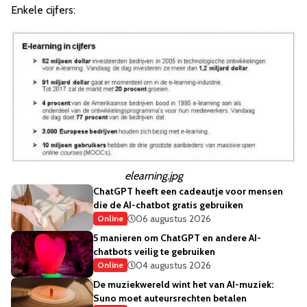
Enkele cijfers:
elearning.jpg
ChatGPT heeft een cadeautje voor mensen
die de AI-chatbot gratis gebruiken
06 augustus 2026
Online
5 manieren om ChatGPT en andere AI-
chatbots veilig te gebruiken
04 augustus 2026
Online
De muziekwereld wint het van AI-muziek:
Suno moet auteursrechten betalen