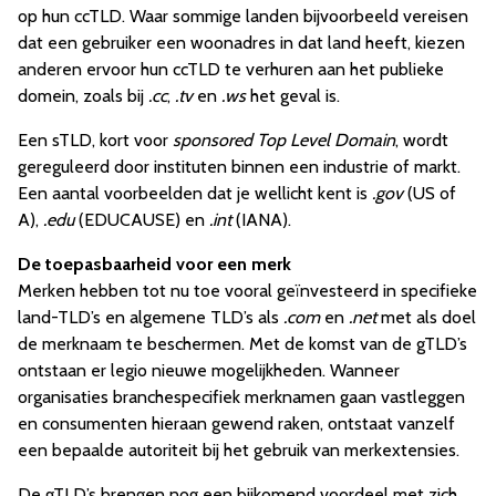
op hun ccTLD. Waar sommige landen bijvoorbeeld vereisen
dat een gebruiker een woonadres in dat land heeft, kiezen
anderen ervoor hun ccTLD te verhuren aan het publieke
domein, zoals bij
.cc
,
.tv
en
.ws
het geval is.
Een sTLD, kort voor
sponsored Top Level Domain
, wordt
gereguleerd door instituten binnen een industrie of markt.
Een aantal voorbeelden dat je wellicht kent is
.gov
(US of
A),
.edu
(EDUCAUSE) en
.int
(IANA).
De toepasbaarheid voor een merk
Merken hebben tot nu toe vooral geïnvesteerd in specifieke
land-TLD’s en algemene TLD’s als
.com
en
.net
met als doel
de merknaam te beschermen. Met de komst van de gTLD’s
ontstaan er legio nieuwe mogelijkheden. Wanneer
organisaties branchespecifiek merknamen gaan vastleggen
en consumenten hieraan gewend raken, ontstaat vanzelf
een bepaalde autoriteit bij het gebruik van merkextensies.
De gTLD’s brengen nog een bijkomend voordeel met zich