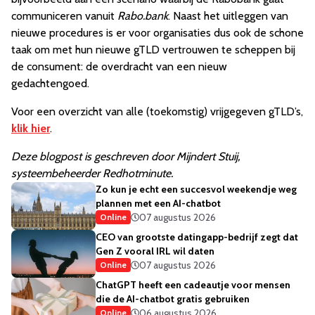
communiceren vanuit
Rabo.bank
. Naast het uitleggen van
nieuwe procedures is er voor organisaties dus ook de schone
taak om met hun nieuwe gTLD vertrouwen te scheppen bij
de consument: de overdracht van een nieuw
gedachtengoed.
Voor een overzicht van alle (toekomstig) vrijgegeven gTLD’s,
klik hier
.
Deze blogpost is geschreven door Mijndert Stuij,
systeembeheerder Redhotminute.
Zo kun je echt een succesvol weekendje weg
plannen met een AI-chatbot
07 augustus 2026
Online
CEO van grootste datingapp-bedrijf zegt dat
Gen Z vooral IRL wil daten
07 augustus 2026
Online
ChatGPT heeft een cadeautje voor mensen
die de AI-chatbot gratis gebruiken
06 augustus 2026
Online