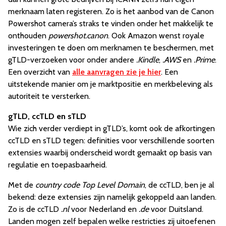
merknaam laten registeren. Zo is het aanbod van de Canon
Powershot camera’s straks te vinden onder het makkelijk te
onthouden
powershot.canon
. Ook Amazon wenst royale
investeringen te doen om merknamen te beschermen, met
gTLD-verzoeken voor onder andere
.Kindle
,
.AWS
en
.Prime
.
Een overzicht van
alle aanvragen zie je hier
. Een
uitstekende manier om je marktpositie en merkbeleving als
autoriteit te versterken.
gTLD, ccTLD en sTLD
Wie zich verder verdiept in gTLD’s, komt ook de afkortingen
ccTLD en sTLD tegen: definities voor verschillende soorten
extensies waarbij onderscheid wordt gemaakt op basis van
regulatie en toepasbaarheid.
Met de
country code Top Level Domain
, de ccTLD, ben je al
bekend: deze extensies zijn namelijk gekoppeld aan landen.
Zo is de ccTLD
.nl
voor Nederland en
.de
voor Duitsland.
Landen mogen zelf bepalen welke restricties zij uitoefenen