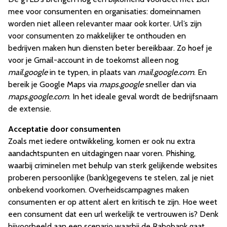
mee voor consumenten en organisaties: domeinnamen
worden niet alleen relevanter maar ook korter. Url’s zijn
voor consumenten zo makkelijker te onthouden en
bedrijven maken hun diensten beter bereikbaar. Zo hoef je
voor je Gmail-account in de toekomst alleen nog
mail.google
in te typen, in plaats van
mail.google.com
. En
bereik je Google Maps via
maps.google
sneller dan via
maps.google.com
. In het ideale geval wordt de bedrijfsnaam
de extensie.
Acceptatie door consumenten
Zoals met iedere ontwikkeling, komen er ook nu extra
aandachtspunten en uitdagingen naar voren. Phishing,
waarbij criminelen met behulp van sterk gelijkende websites
proberen persoonlijke (bank)gegevens te stelen, zal je niet
onbekend voorkomen. Overheidscampagnes maken
consumenten er op attent alert en kritisch te zijn. Hoe weet
een consument dat een url werkelijk te vertrouwen is? Denk
bijvoorbeeld aan een scenario waarbij de Rabobank gaat