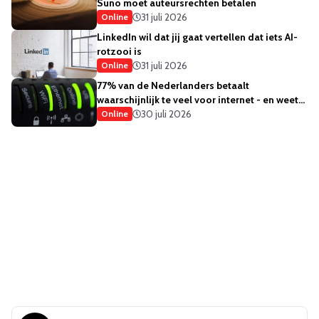
Suno moet auteursrechten betalen
31 juli 2026
Online
LinkedIn wil dat jij gaat vertellen dat iets AI-
rotzooi is
31 juli 2026
Online
77% van de Nederlanders betaalt
waarschijnlijk te veel voor internet - en weet
het ook
30 juli 2026
Online