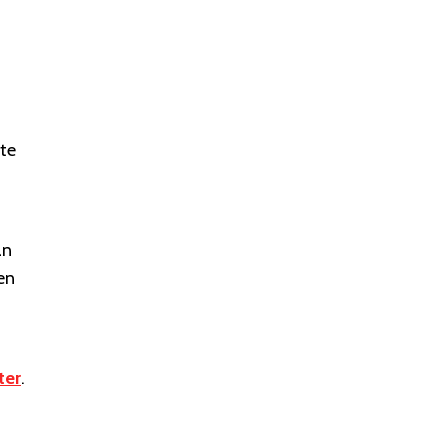
te
an
en
ter
.