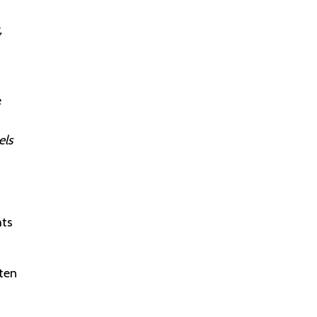
,
e
d
els
hts
ten