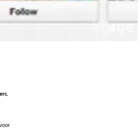
ers,
r
 voor