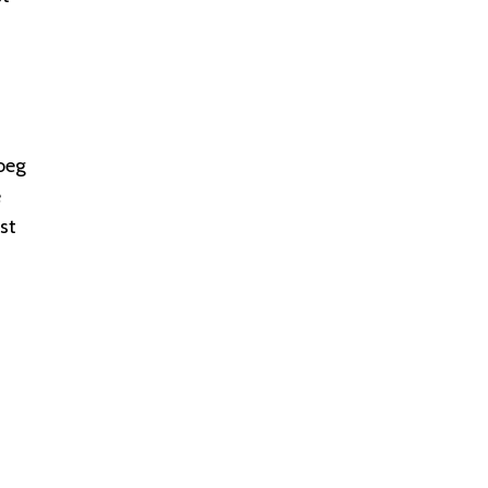
noeg
e
st