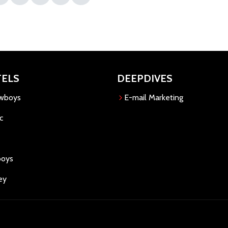
TELS
DEEPDIVES
owboys
E-mail Marketing
c
boys
ey