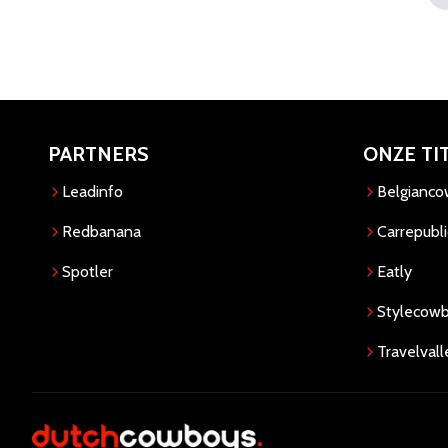
PARTNERS
ONZE TI
Leadinfo
Belgianc
Redbanana
Carrepubli
Spotler
Eatly
Stylecow
Travelvall