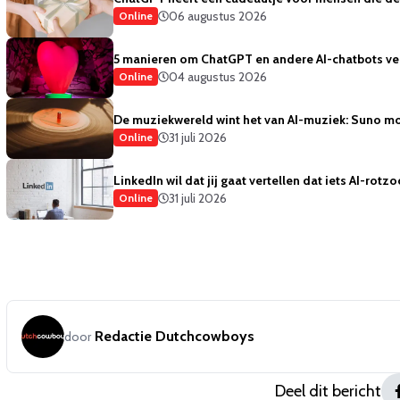
06 augustus 2026
Online
5 manieren om ChatGPT en andere AI-chatbots vei
04 augustus 2026
Online
De muziekwereld wint het van AI-muziek: Suno mo
31 juli 2026
Online
LinkedIn wil dat jij gaat vertellen dat iets AI-rotzo
31 juli 2026
Online
Redactie Dutchcowboys
door
Deel dit bericht