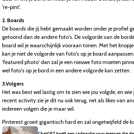
're-pint'.
2. Boards
De boards die jij hebt gemaakt worden onder je profiel ge
getoond dan de andere foto's. De volgorde van de borde
board wil je waarschijnlijk vooraan tonen. Met het knopj
kan je niet de volgorde van foto's op je board aanpassen.
'featured photo' dan zal je een nieuwe foto moeten pinn
wel foto's op je bord in een andere volgorde kan zetten.
3.Volgers
Het was best wel lastig om te zien wie jou volgde, en wie ji
recent activity zie je dit nu ook terug, net als likes van a
iedereen volgen die je maar wil.
Pinterest groeit gigantisch hard en zal ongetwijfeld de 
ChatGPT heeft een cadeautje voor mensen die de 