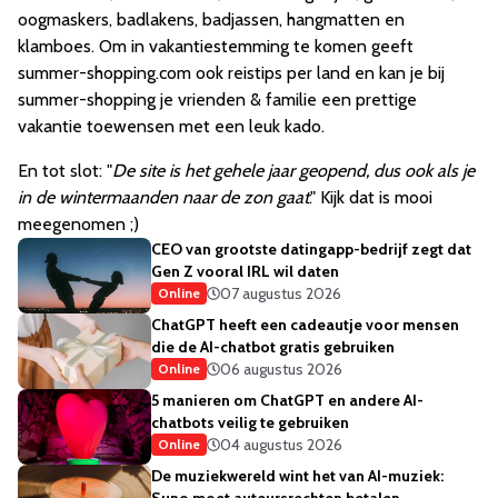
oogmaskers, badlakens, badjassen, hangmatten en
klamboes. Om in vakantiestemming te komen geeft
summer-shopping.com ook reistips per land en kan je bij
summer-shopping je vrienden & familie een prettige
vakantie toewensen met een leuk kado.
En tot slot: "
De site is het gehele jaar geopend, dus ook als je
in de wintermaanden naar de zon gaat
." Kijk dat is mooi
meegenomen ;)
CEO van grootste datingapp-bedrijf zegt dat
Gen Z vooral IRL wil daten
07 augustus 2026
Online
ChatGPT heeft een cadeautje voor mensen
die de AI-chatbot gratis gebruiken
06 augustus 2026
Online
5 manieren om ChatGPT en andere AI-
chatbots veilig te gebruiken
04 augustus 2026
Online
De muziekwereld wint het van AI-muziek:
Suno moet auteursrechten betalen