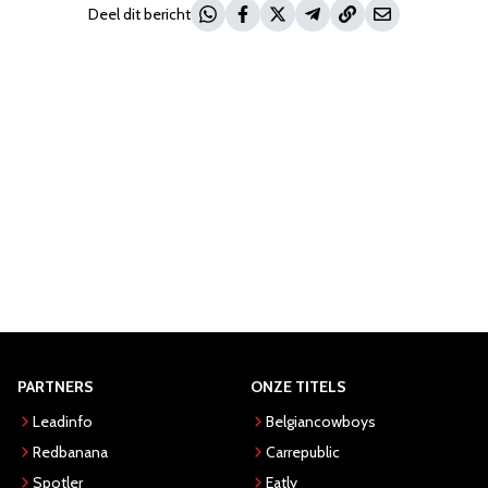
Deel dit bericht
PARTNERS
ONZE TITELS
Leadinfo
Belgiancowboys
Redbanana
Carrepublic
Spotler
Eatly