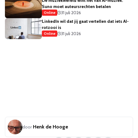
De muziekwereld wint het van AI-muziek:
Suno moet auteursrechten betalen
31 juli 2026
Online
LinkedIn wil dat jij gaat vertellen dat iets AI-
rotzooi is
31 juli 2026
Online
Henk de Hooge
door