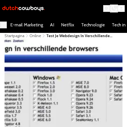
E-mail Marketing
AI
Netflix
Technologie
Tech in
Startpagina
Online
Test Je Webdesign In Verschillende
Browsers