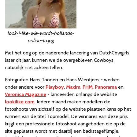
look-i-like-wie-wordt-hollands-
online-to.jpg
Met het oog op de naderende lancering van DutchCowgirls
later dit jaar, kunnen we de overgebleven Cowboys
natuurlijk niet achterstellen.
Fotografen Hans Toonen en Hans Wientjens - werken
onder andere voor
Playboy
,
Maxim
,
FHM
,
Panorama
en
Veronica Magazine
- lanceerden onlangs de website
lookilike.com
. Iedere maand maken modellen die
fotoshoots van zichzelf op de website plaatsen kans op het
winnen van de titel Topmodel. De winnares van deze prijs
krijgt een professionele fotoshoot aangeboden die op de
site geplaatst wordt met daarbij een backstagefilmpje.