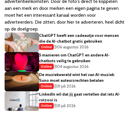
advertentieinkomsten. Door de foto's direct te koppelen
aan een merk en door merken een eigen pagina te geven
moet het een interessant kanaal worden voor
adverteerders. Die zitten, door hier te adverteren, heel dicht
op de doelgroep.
ChatGPT heeft een cadeautje voor mensen
die de AI-chatbot gratis gebruiken
06 augustus 2026
Online
5 manieren om ChatGPT en andere AI-
chatbots veilig te gebruiken
04 augustus 2026
Online
De muziekwereld wint het van AI-muziek:
Suno moet auteursrechten betalen
31 juli 2026
Online
LinkedIn wil dat jij gaat vertellen dat iets AI-
rotzooi is
31 juli 2026
Online