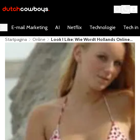
E-mail Marketing
AI
Netflix
Technologie
Tech in
Startpagina
Online
Look I Like: Wie Wordt Hollands Online
Topmodel?