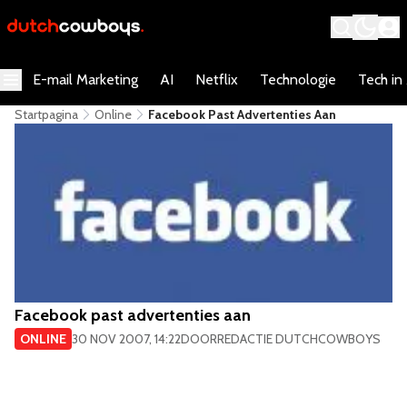
E-mail Marketing
AI
Netflix
Technologie
Tech in
Startpagina
Online
Facebook Past Advertenties Aan
Facebook past advertenties aan
ONLINE
30 NOV 2007, 14:22
DOOR
REDACTIE DUTCHCOWBOYS