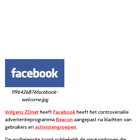
1196426876facebook-
welcome.jpg
Volgens ZDnet
heeft
Facebook
heeft het controversiële
advertentieprogramma
Beacon
aangepast na klachten van
gebruikers en
activistengroepen
.
De profielensite toont publiekelijk de privéaankopen die