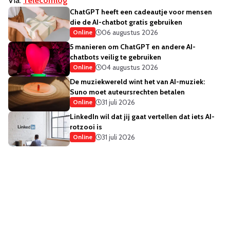
Via:
Telecomlog
ChatGPT heeft een cadeautje voor mensen
die de AI-chatbot gratis gebruiken
06 augustus 2026
Online
5 manieren om ChatGPT en andere AI-
chatbots veilig te gebruiken
04 augustus 2026
Online
De muziekwereld wint het van AI-muziek:
Suno moet auteursrechten betalen
31 juli 2026
Online
LinkedIn wil dat jij gaat vertellen dat iets AI-
rotzooi is
31 juli 2026
Online