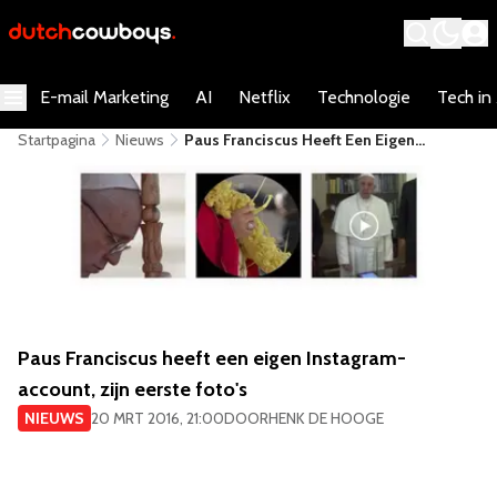
E-mail Marketing
AI
Netflix
Technologie
Tech in
Startpagina
Nieuws
Paus Franciscus Heeft Een Eigen
Instagram-Account, Zijn Eerste Foto's
Paus Franciscus heeft een eigen Instagram-
account, zijn eerste foto's
NIEUWS
20 MRT 2016, 21:00
DOOR
HENK DE HOOGE