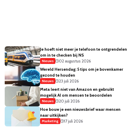
Je hoeft niet meer je telefoon te ontgrendelen
om in te checken bij NS
02 augustus 2026
Nieuws
Wereld Hersendag: 5 tips om je bovenkamer
gezond te houden
23 juli 2026
Nieuws
Meta leert niet van Amazon en gebruikt
mogelijk AI om mensen te beoordelen
20 juli 2026
Nieuws
Hoe bouw je een nieuwsbrief waar mensen
naar uitkijken?
17 juli 2026
Marketing