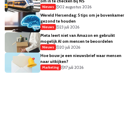
om in te checken bij NS
02 augustus 2026
Nieuws
Wereld Hersendag: 5 tips om je bovenkamer
gezond te houden
23 juli 2026
Nieuws
Meta leert niet van Amazon en gebruikt
mogelijk AI om mensen te beoordelen
20 juli 2026
Nieuws
Hoe bouw je een nieuwsbrief waar mensen
naar uitkijken?
17 juli 2026
Marketing