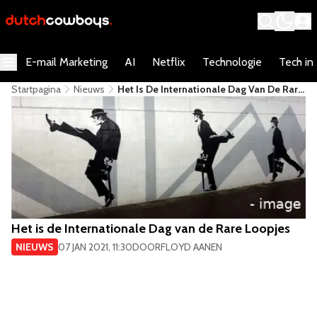
E-mail Marketing
AI
Netflix
Technologie
Tech in
Startpagina
Nieuws
Het Is De Internationale Dag Van De Rare
Loopjes
Het is de Internationale Dag van de Rare Loopjes
NIEUWS
07 JAN 2021, 11:30
DOOR
FLOYD AANEN